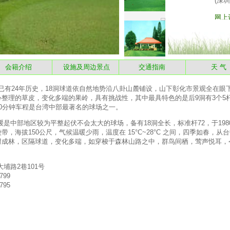
会籍介绍
设施及周边景点
交通指南
天 
有24年历史，18洞球道依自然地势沿八卦山麓铺设，山下彰化市景观全在眼
整理的草皮，变化多端的果岭，具有挑战性，其中最具特色的是后9洞有3个5杆
0分钟车程是台湾中部最著名的球场之一。
部地区较为平整起伏不会太大的球场，备有18洞全长，标准杆72，于1980年开
，海拔150公尺，气候温暖少雨，温度在 15°C~28°C 之间，四季如春，从
树成林，区隔球道，变化多端，如穿梭于森林山路之中，群鸟间栖，莺声悦耳，
埔路2巷101号
799
795