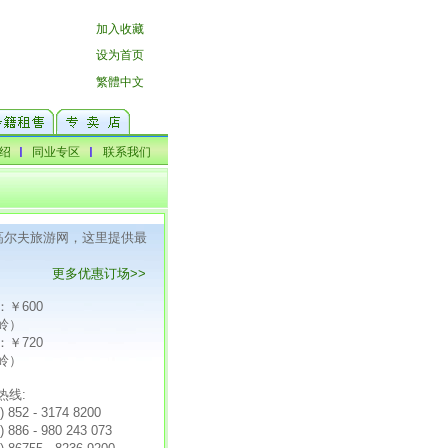
F高尔夫旅游网，这里提供最
更多优惠订场>>
：￥600
岭）
：￥720
岭）