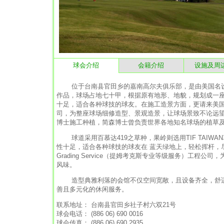
球会介绍
会籍介绍
设施及周
位于台南县官田乡的嘉南高尔夫俱乐部，是由美国名设计公司Will
作品，球场占地七十甲，根据原有地形、地貌，规划成一座
十足，适合各种球技的球友。在施工造景方面，更请来美国Tim Cox
司，为整座球场细修造型、景观造景，让球场景致不论远望近
博士施工种植，简森博士曾负责世界各地知名球场的植草
球道采用百慕达419之草种，果岭则选用TIF TAIW
性十足，适合各种球技的球友在 蓝天绿地上，轻松挥杆，尽兴享受
Grading Service（提姆考克斯专业等级服务）工
风味。
造型典雅利落的会馆不仅空间宽敞，且设备齐全，舒适
善且多元化的休闲服务。
联系地址： 台南县官田乡社子村六双21号
球会电话： (886 06) 690 0016
球会传真： (886 06) 690 2935