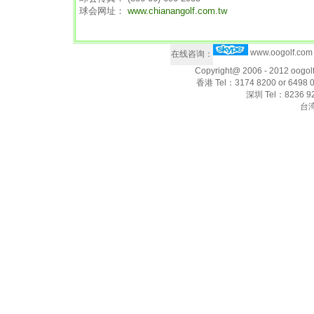
球会网址：
www.chianangolf.com.tw