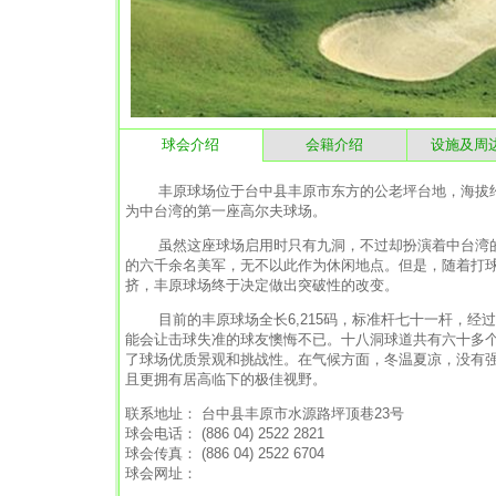
球会介绍
会籍介绍
设施及周
丰原球场位于台中县丰原市东方的公老坪台地，海拔约四
为中台湾的第一座高尔夫球场。
虽然这座球场启用时只有九洞，不过却扮演着中台湾的
的六千余名美军，无不以此作为休闲地点。但是，随着打
挤，丰原球场终于决定做出突破性的改变。
目前的丰原球场全长6,215码，标准杆七十一杆，经
能会让击球失准的球友懊悔不已。十八洞球道共有六十多
了球场优质景观和挑战性。在气候方面，冬温夏凉，没有
且更拥有居高临下的极佳视野。
联系地址： 台中县丰原市水源路坪顶巷23号
球会电话： (886 04) 2522 2821
球会传真： (886 04) 2522 6704
球会网址：