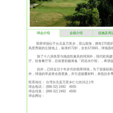
球会介绍
会籍介绍
设施及周
翡翠球场位于台北县万里乡，背山面海，拥有270度的
风景秀丽的丘陵地上，标准杆72杆，全长6738码，球场
除了十八洞美景与挑战性兼具的球洞外，现代欧风建筑
厅、轻食餐厅等，目前更积极筹备「药浴水疗馆」，希望
此外，已经走过十年岁月的翡翠球场，为了迎接崭新的
外，球场的草皮将全面更换，并引进披覆材料，来抵抗冬
联系地址： 台湾台北县万里乡仁七街16之1号
球会电话： (886 02) 2492 4935
球会传真： (886 02) 2492 4936
球会网址：