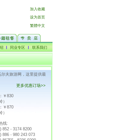
F高尔夫旅游网，这里提供最
更多优惠订场>>
：￥830
岭）
：￥870
岭）