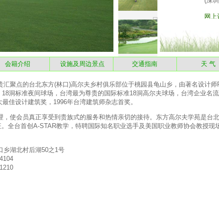
会籍介绍
设施及周边景点
交通指南
天 
点的台北东方(林口)高尔夫乡村俱乐部位于桃园县龟山乡，由著名设计师Ronal
，18洞标准夜间球场，台湾最为尊贵的国际标准18洞高尔夫球场，台湾企业名
大最佳设计建筑奖，1996年台湾建筑师杂志首奖。
使会员真正享受到贵族式的服务和热情亲切的接待。东方高尔夫学苑是台北东
。全台首创A-STAR教学，特聘国际知名职业选手及美国职业教师协会教授现
口乡湖北村后湖50之1号
4104
1210