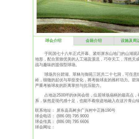
球会介绍
会籍介绍
设施及周
于民国七十八年正式开幕、紧邻屏东山地门的山湖观高
地形，配合景致优美的人工湖及溪流，巧夺天工，浑然天
战与趣味的渡假型球场。
球场共分碧湖、翠林与御苑三区共二十七洞，可任意组成
岭，细微的起伏与草纹变化，将考验球友的推杆功力。碧湖区
严重考验球友的距离掌控与抗压能力。
占地达2500坪的休闲会馆，位居球场扇柄的最高点，
系，纵然是现代感十足，也能不着痕迹地融入在这片青山
联系地址： 屏东县高树乡广兴村中正路190号
球会电话： (886 08) 795 9000
球会传真： (886 08) 795 6606
球会网址：