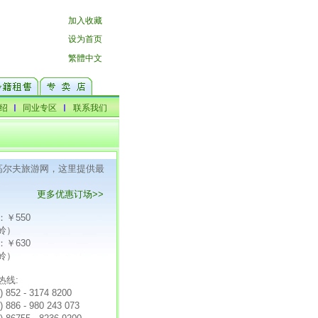
F高尔夫旅游网，这里提供最
更多优惠订场>>
：￥550
岭）
：￥630
岭）