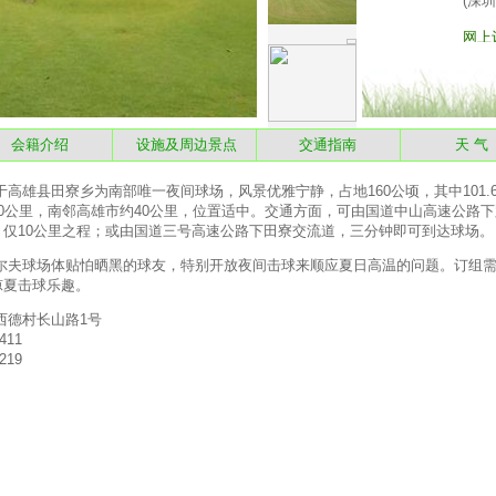
会籍介绍
设施及周边景点
交通指南
天 
县田寮乡为南部唯一夜间球场，风景优雅宁静，占地160公顷，其中101.6
0公里，南邻高雄市约40公里，位置适中。交通方面，可由国道中山高速公路下
仅10公里之程；或由国道三号高速公路下田寮交流道，三分钟即可到达球场。
球场体贴怕晒黑的球友，特别开放夜间击球来顺应夏日高温的问题。订组需
凉夏击球乐趣。
西德村长山路1号
411
219