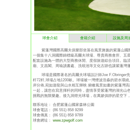
球會介紹
會籍介紹
設施及周
紫蓬灣國際高爾夫俱樂部坐落在風景旖旎的紫蓬山國際森
一個集十八洞國際錦標級高爾夫球場、尊貴商務會所、五
配套設施為一體的大型商務休閒、度假旅遊綜合項目。臨
廟、文昌閣、周瑜讀書處、洗硯池等文化古跡也讓紫蓬灣
球場是國際著名的高爾夫球場設計師Joe F.Obringe
杆72杆,球場占地1200畝。球場被一灣煙波浩淼的碧水環
岸分佈,宛如遊龍與山水相互輝映.俯瞰風景如畫的紫蓬灣
一起，讓您在寫意揮杆的同時，盡情享受紫蓬灣的湖光山色
挑戰的無限樂趣。後九洞燈光球場，在萬簌俱靜的星空下
聯系地址： 合肥紫蓬山國家森林公園
球會電話： (86 551) 858 9299
球會傳真： (86 551) 858 9789
球會網址：
www.zpwgolf.com