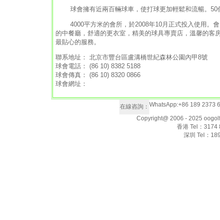
球會擁有近兩百輛球車，使打球更加輕鬆和流暢。50個
4000平方米的會所，於2008年10月正式投入使用
的中餐廳，舒適的更衣室，精美的球具專賣店，溫馨的客
最貼心的服務。
聯系地址： 北京市豐台區盧溝橋世紀森林公園內甲8號
球會電話： (86 10) 8382 5188
球會傳真： (86 10) 8320 0866
球會網址：