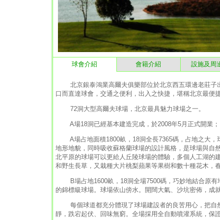
球會介紹
會籍介紹
設施及周
北京銀泰鴻業高爾夫俱樂部位於北京西五環邊老莊子出
口而直達球會，交通之便利，出入之快捷，堪稱北京最便
72洞大型高爾夫球場，北京最具魅力球場之一。
A場18洞已經基本建造完成，於2008年5月正式開業；B
A場占地面積1800畝，18洞全長7365碼，占地之
地形地貌，同時吸收蘇格蘭球場的設計風格，是球場與自然
北平原的球場可以更給人丘陵球場的體驗，多個人工湖的
和野生長草，又栽種大片桃梨蘋果等果樹和數十種花木，春
B場占地1600畝，18洞全場7500碼，巧妙地結合
的錦標級球場。球場依山傍水。開闊大氣、沙坑密佈，成
每個球道都充分體現了球場建設者的良苦用心，把自然
靜，跌宕起伏、回味無窮。全場採用全自動噴灌系統，保