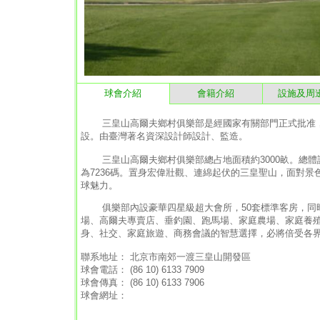
球會介紹
會籍介紹
設施及周
三皇山高爾夫鄉村俱樂部是經國家有關部門正式批准，具
設。由臺灣著名資深設計師設計、監造。
三皇山高爾夫鄉村俱樂部總占地面積約3000畝。總體設
為7236碼。置身宏偉壯觀、連綿起伏的三皇聖山，面對
球魅力。
俱樂部內設豪華四星級超大會所，50套標準客房，同時
場、高爾夫專賣店、垂釣園、跑馬場、家庭農場、家庭養
身、社交、家庭旅遊、商務會議的智慧選擇，必將倍受各
聯系地址： 北京市南郊一渡三皇山開發區
球會電話： (86 10) 6133 7909
球會傳真： (86 10) 6133 7906
球會網址：