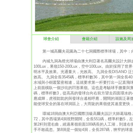
球會介紹
會籍介紹
設施及周
第一城高爾夫花園為二十七洞國際標準球場，其中：內
內城九洞為燈光球場由澳大利亞著名高爾夫設計大師皮特
100Lux，果嶺150-200Lux，空中100Lux。由於
明水平及效果。光通量大，光效高。 九洞全長DISANO
效高。 九洞全長3545碼，標準杆數36，其中第一洞全長
水域與小樹叢緊密相連，這就要求第一杆要打出一記直飛球
上前面橫臥一個沙坑的凹形果嶺。這也是考驗球手膽量與實
碼，標準杆數3，從高高的發球台向右前方望去四面環水的
應成輝，虎視眈眈的與發球台遙相呼應，開闊的湖面泛著
能使球安全的落在球洞區上，大而陡的果嶺使其速度更快
環城18洞由澳大利亞國際頂級高爾夫設計大師葛瑞格.諾
72，其中西場第4洞視野開闊，全長551碼，標準杆數5
第2杆則需右曲，繞過果嶺前面100碼長的人工湖，到達
手不敢疏忽。第8洞是一個短4洞，全長287碼，狹窄的球