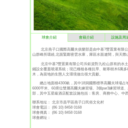
球會介紹
會籍介紹
設施及周
北京燕子口國際高爾夫俱樂部是由中基?豐置業有限公司
山群峰所環繞,北面緊鄰密雲水庫，庫區水面遼闊，與天際
北京中基?豐置業有限公司斥鉅資對九松山原有的水土
鋪設全覆蓋噴灌系統；現已種植各種抗旱、耐寒樹木6萬多棵
木，為當地的生態人文環境做出很大貢獻。
總占地面積4300畝，其中18洞國際標準高爾夫球場占地1
6000平米、60席位雙層高爾夫練習場、3個par3練習
部，其中五星級酒店配套設施包括：客房、商務中心、中西
聯系地址： 北京市昌平區燕子口民俗文化村
球會電話： (86 10) 8458 0168
球會傳真： (86 10) 8458 0168
球會網址：