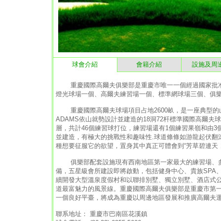
球會介紹
會籍介紹
設施及周
重慶國際高爾夫俱樂部是重慶市唯一一個經過國家批准的
燈光球場一個、高爾夫練習場一個、標準網球場三個、俱
重慶國際高爾夫球場項目占地2600畝，是一座典型的山地
ADAMS依山就勢設計並建造的18洞72杆標準國際高爾夫
層，共計46個練習球打位，練習場還有1個練習果嶺和由
並建造，有極大的挑戰性和趣味性.球道條條如游龍起伏翻
種想要征服它的欲望，置身其中真正可體會到“芳草碧連天
俱樂部配套設施現有西南地區第一家最大的練習場、多
備，五星級會所建設即將啟動，包括健身中心、貴族SPA
續開發大型溫泉度假村和以聯排別墅、獨立別墅、酒店式
道最富魅力的風景線。重慶國際高爾夫俱樂部是重慶市第
一個良好平臺，將成為重慶以周邊地區發展和推廣高爾夫
聯系地址： 重慶市巴南區花溪鎮