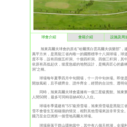
球會介紹
會籍介紹
設施及周
旭東高爾夫球會的原名"哈爾濱白雲高爾夫俱樂部"，建於
萬平方米，是黑龍江省內唯一的國際標準十八洞球場，球道總
度不等，設有四個五杆洞、十個四杆洞、四個三杆洞，其中
依原有高低起伏，坡度急緩的地勢設計，是獨具匠心的森林
洞”之稱。
球場每年夏季四月中旬開場，十一月中旬休場。即使是
開放風範，且手續齊全、證件齊全，經營的合法性、透明
同時，旭東高爾夫球會還擁有一個三星級賓館。旭東賓館8
人間50間，最多可同時容納400人入住。
球場冬季還建有“SS”級滑雪場，旭東滑雪場是黑龍江
雪不會發生互相碰撞的情況，相對其他雪場來說非常安全
國乃至全亞洲第一個雪地高爾夫球場。
球場座落于群山環抱當中，其中有八個天然湖，全場利