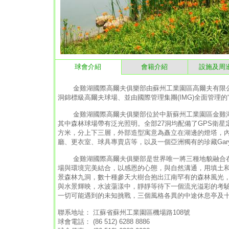
球會介紹
會籍介紹
設施及周
金雞湖國際高爾夫俱樂部由蘇州工業園區高爾夫有限公司投資、
洞錦標級高爾夫球場、並由國際管理集團(IMG)全面管理的“
金雞湖國際高爾夫俱樂部位於中新蘇州工業園區金雞湖與獨
其中森林球場帶有泛光照明。全部27洞均配備了GPS衛
方米，分上下三層，外部造型寓意為矗立在湖邊的燈塔，
廳、更衣室、球具專賣店等，以及一個亞洲獨有的珍藏Gary 
金雞湖國際高爾夫俱樂部是世界唯一將三種地貌融合在
場與環境完美結合，以感恩的心態，與自然溝通，用填土
景森林九洞，數十種參天大樹合抱出江南罕有的森林風光
與水景輝映，水波蕩漾中，靜靜等待下一個流光溢彩的考驗；丘
一切可能遇到的未知挑戰，三個風格各異的中途休息亭及
聯系地址： 江蘇省蘇州工業園區機場路108號
球會電話： (86 512) 6288 8886