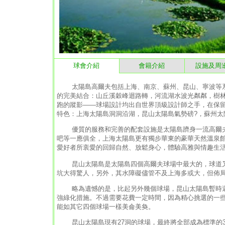
球會介紹
會籍介紹
設施及周
太陽島高爾夫包括上海、南京、蘇州、昆山、寧波等系
的完美結合：山丘溪穀峰迴路轉，河流湖水波光粼粼，樹
跑的蹤影——球場設計均出自世界頂級設計師之手，在保
特色：上海太陽島洞洞沿湖，昆山太陽島氣勢磅?，蘇州太
優質的服務和完善的配套設施是太陽島躋身一流高爾夫
吧等一應俱全，上海太陽島更有獨步華東的豪華天然溫泉
愛好者所衷愛的回歸自然、放鬆身心，體驗高雅與情趣生
昆山太陽島是太陽島四個高爾夫球場中最大的，球道又長
坑大得驚人，另外，其水障礙儘管不及上海多或大，但佈
略為遺憾的是，比起另外幾個球場，昆山太陽島暫時還沒
強綠化措施。不過需要花費一定時間，因為精心挑選的一
能如其它四個球場一樣美侖美奐。
昆山太陽島現有27洞的球場，最終將全部成為標準的36