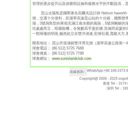
管理的逐步提升以及俱樂部設施和服務水平的不斷提高，
昆山太陽島是國際著名高爾夫設計師 Nelson hawo
側，交通十分便利，距滬寧高速昆山站約十分鐘，國際標準
場，3號洞島型的果嶺充滿江南水鄉的風味，5號洞蜿蜒的
坑處處而立，暗藏殺機，令無數高手盡折腰.浩瀚而寂寥的
一顆璀璨的明珠,巍然屹立在雙洋湖邊,宏偉壯麗,寬敞大方
聯系地址： 昆山市張浦鎮雙洋潭北側（滬寧高速公路第一
球會電話： (86 512) 5725 7688
球會傳真： (86 512) 5725 7788
球會網址：
www.sunislandclub.com