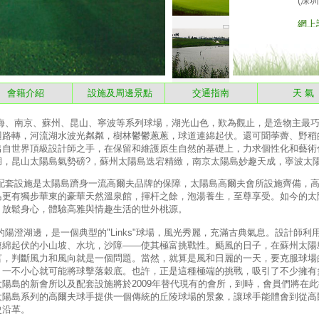
會籍介紹
設施及周邊景點
交通指南
天 
南京、蘇州、昆山、寧波等系列球場，湖光山色，歎為觀止，是造物主最巧
迴路轉，河流湖水波光粼粼，樹林鬱鬱蔥蔥，球道連綿起伏。還可聞荸薺、野稻
出自世界頂級設計師之手，在保留和維護原生自然的基礎上，力求個性化和藝術
湖，昆山太陽島氣勢磅?，蘇州太陽島迭宕精緻，南京太陽島妙趣天成，寧波太
設施是太陽島躋身一流高爾夫品牌的保障，太陽島高爾夫會所設施齊備，高
島更有獨步華東的豪華天然溫泉館，揮杆之餘，泡湯養生，至尊享受。如今的太
、放鬆身心，體驗高雅與情趣生活的世外桃源。
湖邊，是一個典型的"Links"球場，風光秀麗，充滿古典氣息。設計師利
連綿起伏的小山坡、水坑，沙障——使其極富挑戰性。颳風的日子，在蘇州太陽
言，判斷風力和風向就是一個問題。當然，就算是風和日麗的一天，要克服球場
，一不小心就可能將球擊落穀底。也許，正是這種極端的挑戰，吸引了不少擁有
陽島的新會所以及配套設施將於2009年替代現有的會所，到時，會員們將在
太陽島系列的高爾夫球手提供一個傳統的丘陵球場的景象，讓球手能體會到從高
史沿革。