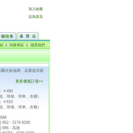
F高爾夫旅遊網，這裏提供最
更多優惠訂場>>
：￥490
嶺、球僮、球車、衣櫃）
：￥810
嶺、球僮、球車、衣櫃）