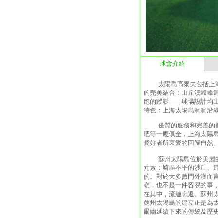
球會介紹
太陽島高爾夫包括上海、
的完美結合：山丘溪穀峰
跑的蹤影——球場設計均
特色：上海太陽島洞洞沿
優質的服務和完善的配套
吧等一應俱全，上海太陽
愛好者所衷愛的回歸自然
蘇州太陽島位於美麗的陽澄
元素：崎嶇不平的沙丘、
的。對於大多數門外漢而
嶺，也不是一件容易的事
在其中，流連忘返。蘇州太
蘇州太陽島的建立正是為
爾蘭延續下來的傳統及歷