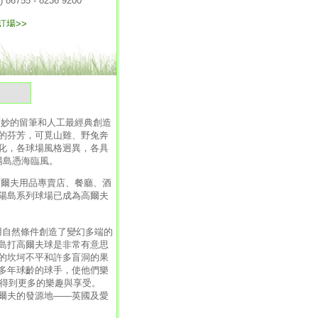
氣
妙的留筆和人工最經典創造
的芬芳，可覓山雞、野兔奔
化，各球場風格迥異，各具
陽島憑海臨風。
爾夫用品專賣店、餐廳、酒
陽島系列球場已成為高爾夫
用自然條件創造了變幻多端的
島打高爾夫球是非常有意思
的坎坷不平和許多盲洞的果
多年球齡的球手，使他們樂
此得到更多的樂趣與享受。
爾夫的發源地——英國及愛