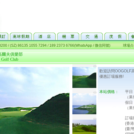
高爾夫俱樂部
 Golf Club
歡迎訪問OOGOL
優惠訂場服務!
本站價格：
平日
（果
假日
（果