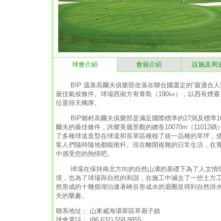
球會介紹
會籍介紹
設施及周
BIP 溫泉高爾夫俱樂部坐落在聯合國選定的“最適合人
最佳氣候條件。球場西南方有青島（190㎞），以西有煙臺
位置得天獨厚。
BIP鄉村高爾夫俱樂部是滿足國際標準的27洞及標準1
爾夫的最佳條件，誇耀美麗景觀的總長10070m（1101
了多種球道造型在球道和長草區種植了統一品種的草坪，
客人們隨時隨地都能推杆。現在離開複雜的日常生活，在青
中感受您的熱情吧。
球場在保持南北方向的自然山溝的基礎下為了人文情懷
境，也為了球場與自然的和諧，在施工中減去了一些土方
然形成的十幾個湖泊連著峽谷形成水的迴圈並得到自然排水
夫的樂趣。
聯系地址： 山東威海環翠區草廟子鎮
球會電話： (86 631) 558 8855