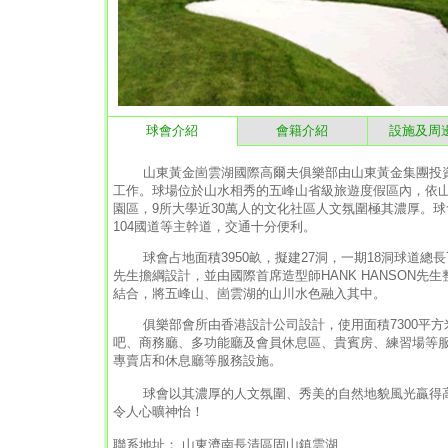
球會介紹
會籍介紹
設施及周
山東黃金崮雲湖國際高爾夫俱樂部由山東黃金集團投資
工作。球場位於山水相秀的五峰山省級旅遊度假區內，依山
園區，9所大學近30萬人的文化社區人文氛圍極其濃厚。
104國道等主幹道，交通十分便利。
球會占地面積3950畝，擬建27洞，一期18洞球道總長72
先生擔綱設計，並由國際首席造型師HANK HANSON
結合，將五峰山、崮雲湖的山川水色融入其中。
俱樂部會所由香港設計公司設計，使用面積7300平方米
吧、商務廳、多功能廳及會員休息區、貴賓房、練習場等服
專賣店和休息廳等服務設施。
球會以其濃厚的人文氛圍、秀美的自然地貌風光贏得高
令人心曠神怡！
聯系地址： 山東濟南長清區固山鎮雲湖