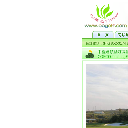
中糧君頂酒莊高
COFCO Junding W