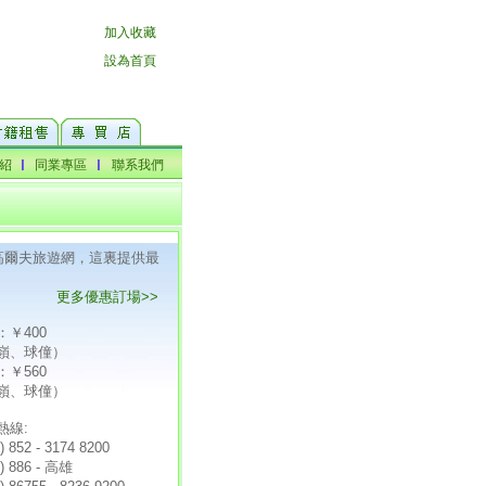
F高爾夫旅遊網，這裏提供最
更多優惠訂場>>
：￥400
嶺、球僮）
：￥560
嶺、球僮）