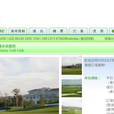
爾夫俱樂部
inery Golf Club
歡迎訪問OOGOL
優惠訂場服務!
本站價格：
平日
（果
假日
（果