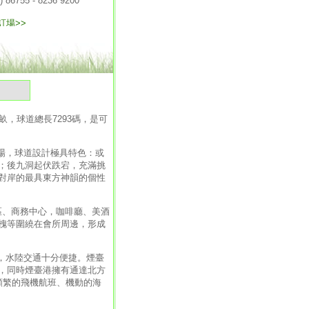
氣
，球道總長7293碼，是可
場，球道設計極具特色：或
；後九洞起伏跌宕，充滿挑
對岸的最具東方神韻的個性
。
區、商務中心，咖啡廳、美酒
槐等圍繞在會所周邊，形成
，水陸交通十分便捷。煙臺
，同時煙臺港擁有通達北方
頻繁的飛機航班、機動的海