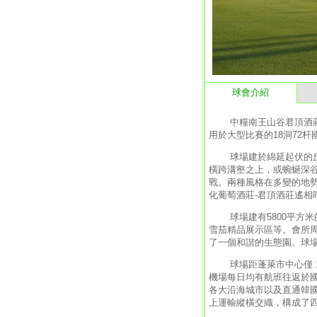
球會介紹
中糧南王山谷君頂酒莊高爾
用於大型比賽的18洞72
球場建於綿延起伏的丘陵
橫跨溝壑之上，或蜿蜒深
戰。兩種風格在多變的地
化葡萄酒莊-君頂酒莊遙
球場建有5800平方米
雪茄精品展示區等。會所
了一個和諧的生態園。球場
球場距蓬萊市中心僅 10
機場每日均有航班往返於
各大沿海城市以及直通韓
上運輸縱橫交織，構成了