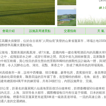
會籍介紹
設施及周邊景點
交通指南
天 
夫俱樂部，位於自古就有“人間仙境”美譽的山東省蓬萊市，球場占地1500畝
杆國際標準高爾夫運動場地。
地，緊鄰美麗的鳳凰湖，磅?大氣。是國內唯一建在葡萄酒莊內的高爾夫球
谷之中，或飛落碧水之畔，或穿行翠林之間。而其中前九洞樹林繁茂，花果飄香
勢中相互映襯，賞心悅目的原生態自然景觀和獨特的挑戰性設計融為一體，與湖
相呼應，令人沉醉在山色、湖光、花豔、果香之中，形成了獨具特色的球場風格
的高檔會所一座，設有中西餐廳、韓日餐廳，豪華包房，貴賓接待室，會員專
周邊綠化環境優美，飄香四溢的百年紫丁香，造型獨特的構樹，皂角、銀杏，紫
建有總面積4萬平米的練習場，共有24個打位，內部設施齊全、完備。
公里，距著名的蓬萊閣八仙過海景區僅15分鐘車程，距煙臺機場50分鐘車程
國內北京、上海、深圳等各大都市，國際機場每日均有往返于韓國、日本的航班
國的客輪。煙臺市區至蓬萊更有超寬8車道一級路直達球場。一流的高速公路，
四通八達的交通網絡。