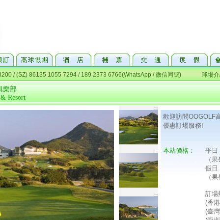
俱樂部
 & Resort
歡迎訪問OOGOL
優惠訂場服務!
本站價格：
平日
（果
假日
（果