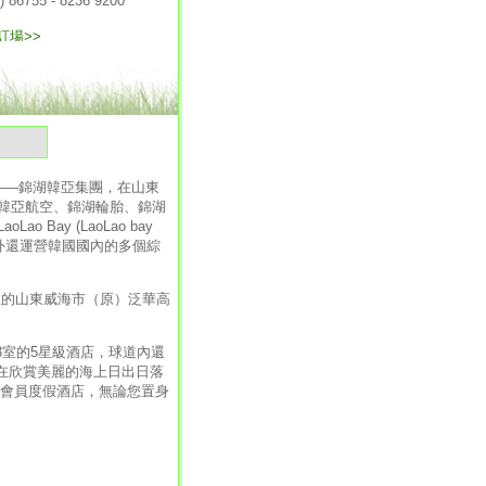
氣
業集團——錦湖韓亞集團，在山東
韓亞航空、錦湖輪胎、錦湖
y (LaoLao bay
之外還運營韓國國內的多個綜
的山東威海市（原）泛華高
14㎡)總共53室的5星級酒店，球道內還
。在欣賞美麗的海上日出日落
棟會員度假酒店，無論您置身