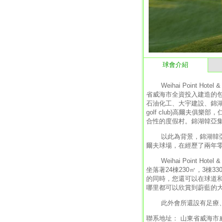
球會介紹
Weihai Point Ho
省威海市全資投入建造的
石油化工、大宇建設、錦湖建設
golf club)高爾夫
合性的度假村。錦湖韓亞
以此為背景，錦湖韓亞集
爾夫球場，在經歷了兩年
Weihai Point Hotel 
坐落著24棟230㎡，3
的同時，您還可以在球道和
哪里都可以欣賞到蔚藍的
此外會所還設有足療、K
聯系地址： 山東省威海市