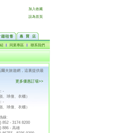
F高爾夫旅遊網，這裏提供最
更多優惠訂場>>
：-
嶺、球僮、衣櫃）
：-
嶺、球僮、衣櫃）