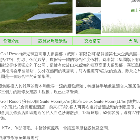
會籍介紹
設施及周邊景點
交通指南
天 
tel & Golf Resort(錦湖韓亞高爾夫俱樂部（威海）有限公司)是韓國第七大企
包括住宿、打球、休閒娛樂、度假等一體的綜合性度假村。錦湖韓亞集團旗下有
等多個獨立的子公司，還擁有位於山東威海的韓亞高爾夫俱樂部，塞班島LaoLao Ba
俱樂部，仁川松濤喜來登酒店，另外在越南的胡志明，河內也擁有5星級的酒店。除此
集團是一個綜合性的企業集團。
團投入其雄厚的資本和世界一流的服務經驗，轉讓接手地處最適合人類居住
零三個月的翻修及建設工程後，現已正常營業。
& Golf Resort 擁有50個 Suite Room(57㎡)和3個Delux Suite Room(1
棟330㎡的現代式會員度假酒店，前來打球的客人可再次進行舒適放鬆的休閒度假
會員度假酒店園區附近的私人白色沙灘散步。18洞球場，53個客房，還有27
大海。
TV、休閒酒吧、中醫診療服務、會議室等服務設施及空間。
威海市孫家童鎮遠遙村