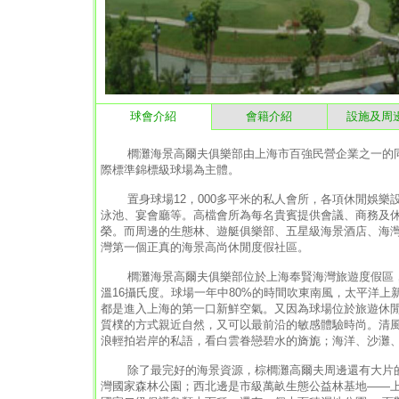
球會介紹
會籍介紹
設施及周
櫚灘海景高爾夫俱樂部由上海市百強民營企業之一的同豐控股
際標準錦標級球場為主體。
置身球場12，000多平米的私人會所，各項休閒娛樂設
泳池、宴會廳等。高檔會所為每名貴賓提供會議、商務及
榮。而周邊的生態林、遊艇俱樂部、五星級海景酒店、海
灣第一個正真的海景高尚休閒度假社區。
櫚灘海景高爾夫俱樂部位於上海奉賢海灣旅遊度假區，
溫16攝氏度。球場一年中80%的時間吹東南風，太平洋
都是進入上海的第一口新鮮空氣。又因為球場位於旅遊休閒
質樸的方式親近自然，又可以最前沿的敏感體驗時尚。清
浪輕拍岩岸的私語，看白雲眷戀碧水的旖旎；海洋、沙灘
除了最完好的海景資源，棕櫚灘高爾夫周邊還有大片的自
灣國家森林公園；西北邊是市級萬畝生態公益林基地——上