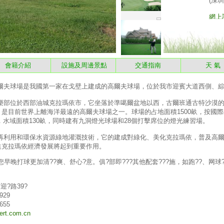
會籍介紹
設施及周邊景點
交通指南
天 
球場是我國第一家在戈壁上建成的高爾夫球場，位於我市迎賓大道西側、綜
位於西部油城克拉瑪依市，它坐落於準噶爾盆地以西，古爾班通古特沙漠的
是目前世界上離海洋最遠的高爾夫球場之一。球場的占地面積1500畝，按國際
湖，水域面積130畝，同時建有九洞燈光球場和28個打擊席位的燈光練習場。
用和環保水資源綠地灌溉技術，它的建成對綠化、美化克拉瑪依，普及高爾
進克拉瑪依經濟發展將起到重要作用。
打球更加清??爽、舒心?意。俱?部即???其他配套???施，如跑??、网球?
?路39?
929
655
ert.com.cn