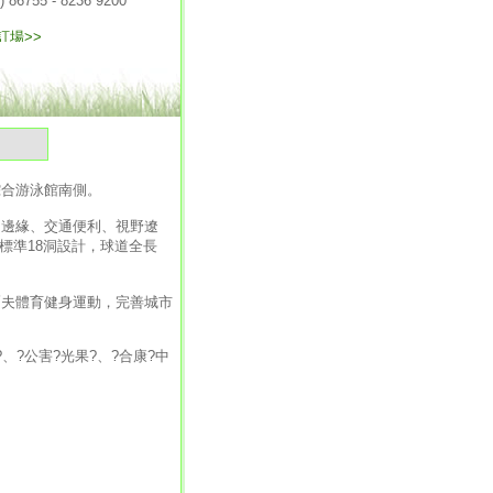
氣
合游泳館南側。
邊緣、交通便利、視野遼
標準18洞設計，球道全長
夫體育健身運動，完善城市
、?公害?光果?、?合康?中