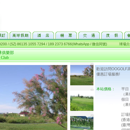
球俱樂部
 Club
歡迎訪問OOGOL
優惠訂場服務!
本站價格：
平日
（果
假日
（果