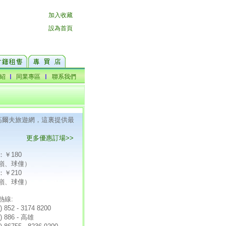
F高爾夫旅遊網，這裏提供最
更多優惠訂場>>
：￥180
嶺、球僮）
：￥210
嶺、球僮）