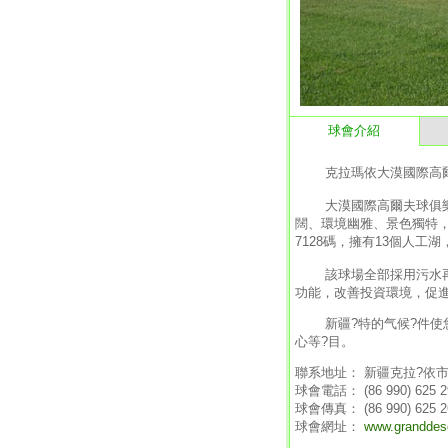
球會介紹
克拉瑪依大漠國際高爾夫
大漠國際高爾夫球俱樂部
闊、環境幽雅、景色獨特，
7128碼，擁有13個人工
該球場全部採用污水再利
功能，改善投資環境，促
新疆?特的气候?件使您早晚
心等?目。
聯系地址： 新疆克拉?依市迎
球會電話： (86 990) 625 2
球會傳真： (86 990) 625 2
球會網址：
www.granddes