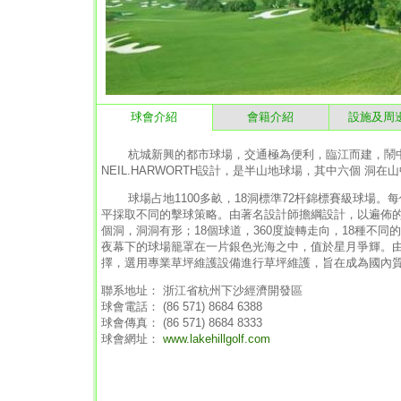
球會介紹
會籍介紹
設施及周
杭城新興的都市球場，交通極為便利，臨江而建，鬧中取
NEIL.HARWORTH設計，是半山地球場，其中六個 
球場占地1100多畝，18洞標準72杆錦標賽級球場。
平採取不同的擊球策略。由著名設計師擔綱設計，以遍佈的
個洞，洞洞有形；18個球道，360度旋轉走向，18種不
夜幕下的球場籠罩在一片銀色光海之中，值於星月爭輝。
擇，選用專業草坪維護設備進行草坪維護，旨在成為國內
聯系地址： 浙江省杭州下沙經濟開發區
球會電話： (86 571) 8684 6388
球會傳真： (86 571) 8684 8333
球會網址：
www.lakehillgolf.com