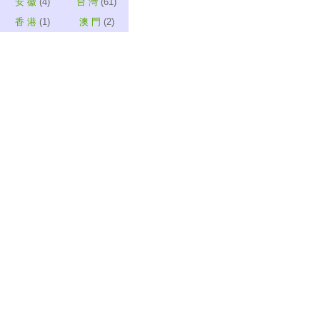
安 徽
(4)
台 灣
(61)
香 港
(1)
澳 門
(2)