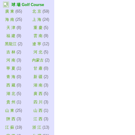
球 場 Golf Course
廣 東
(65)
北 京
(59)
海 南
(25)
上 海
(24)
天 津
(8)
重 慶
(5)
福 建
(9)
雲 南
(9)
黑龍江
(2)
遼 寧
(12)
吉 林
(2)
河 北
(5)
河 南
(3)
內蒙古
(2)
寧 夏
(1)
甘 肅
(0)
青 海
(0)
新 疆
(2)
西 藏
(0)
湖 南
(3)
湖 北
(5)
廣 西
(5)
貴 州
(1)
四 川
(3)
山 東
(25)
山 西
(1)
陝 西
(3)
江 西
(3)
江 蘇
(19)
浙 江
(13)