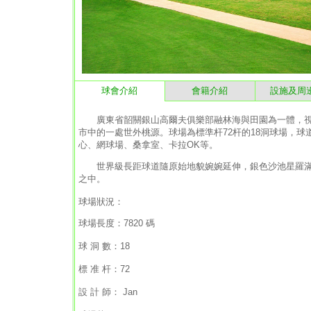
球會介紹
會籍介紹
設施及周
廣東省韶關銀山高爾夫俱樂部融林海與田園為一體，視
市中的一處世外桃源。球場為標準杆72杆的18洞球場，球道
心、網球場、桑拿室、卡拉OK等。
世界級長距球道隨原始地貌婉婉延伸，銀色沙池星羅滿
之中。
球場狀況：
球場長度：7820 碼
球 洞 數：18
標 准 杆：72
設 計 師： Jan