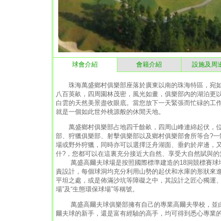
球會介紹
會籍介紹
設施及周
珠海萬盛鄉村俱樂部座落於廣東以南的珠海特區，宛如
八百英畝，四周園林茂密，風光如畫，俱樂部內的湖泊更
白雲的天然美景盡收眼底。當您放下一天緊張而忙碌的工作
就是一個如此世外桃源般的休閒天地。
萬盛鄉村俱樂部占地四千餘畝，四周山峰連綿起伏，位於
部、狩獵俱樂部、射擊俱樂部以及鄉村俱樂部會所等合?一
場或野外狩獵，同時亦可以選擇泛舟湖面、垂釣於岸邊，
什?，您都可以在這裏充分接近大自然、享受大自然賦與的
萬盛高爾夫球場是按照國際標準建造的18洞競標賽球場，
責設計，每個球洞均充分利用山勢的起伏和水庫的形狀來
平坦之處，或是佈滿沙坑等障礙之中，其設計之匠心獨運、
場”及“生態環保球場”等稱號。
萬盛高爾夫球俱樂部擁有自己的專業高爾夫學校，並由
爾夫球的新手，還是富有經驗的高手，均可得到悉心專業